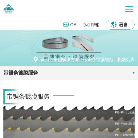
语言
OA
邮箱
首页
-
锯切解决方案
-
带锯条镀膜服务
-
机器列表
带锯条镀膜服务
带锯条镀膜服务