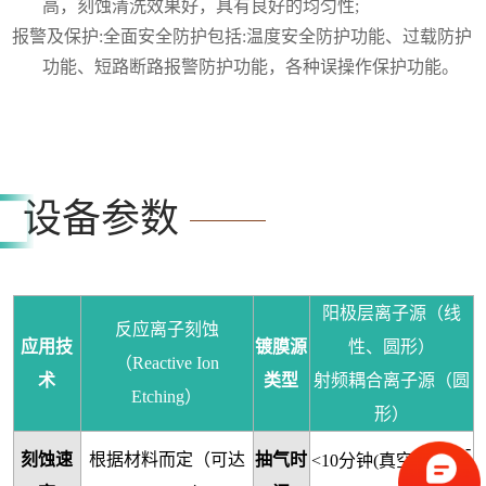
高，刻蚀清洗效果好，具有良好的均匀性;
报警及保护:全面安全防护包括:温度安全防护功能、过载防护
功能、短路断路报警防护功能，各种误操作保护功能。
设备参数
阳极层离子源（线
反应离子刻蚀
应用技
镀膜源
性、圆形）
（
Reactive Ion
术
类型
射频耦合离子源（圆
Etching）
形）
-
刻蚀速
根据材料而定（可达
抽气时
<10分钟(真空度5x10