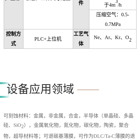
3
件
于4m
/h
压缩空气：0.5-
0.7MPa
控制方
工艺气
Ne、Ar、Kr、O
PLC+上位机
2
式
体
设备应用领域
可刻蚀材料：金属，非金属，合金，半导体（单晶硅、多晶
硅、
SiO
），金属氧化物，氮化物，碳化物，陶瓷，聚合
2
物，超导材料等；可退碳基薄膜，可作为
DLC/Ta-C薄膜的退