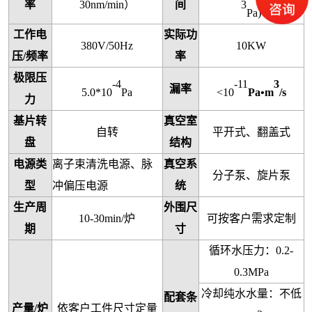
3
率
30nm/min）
间
Pa)
工作电
实际功
380V/50Hz
10KW
压/频率
率
极限压
-4
-11
3
漏率
5.0*10
Pa
<10
Pa•m
/s
力
基片转
真空室
自转
平开式、翻盖式
盘
结构
电源类
离子束清洗电源、脉
真空系
分子泵、旋片泵
型
冲偏压电源
统
生产周
外围尺
10-30min/炉
可按客户需求定制
期
寸
循环水压力：0.2-
0.3MPa
冷却纯水水量：不低
配套条
产量/炉
依客户工件尺寸定量