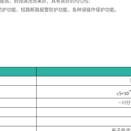
度高，刻蚀清洗效果好，具有良好的均匀性
;
载防护功能、短路断路报警防护功能，各种误操作保护功能。
-
≤5×10
<10分
离子束清