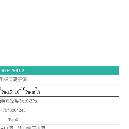
RIE250I-2
阳极层离子源
4
-10
3
Pa/≤5×10
Pa•m
/s
钟(真空度5x10-3Pa)
470*300*245
Φ250
洗电源、脉冲偏压电源