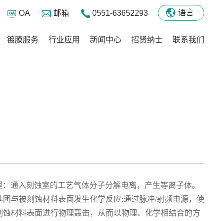
语言
OA
邮箱
0551-63652293
镀膜服务
行业应用
新闻中心
招贤纳士
联系我们
首页
-
历史栏目
-
镀膜设备-P纯离子镀膜机系列
-
机器列表
主要原理：通入刻蚀室的工艺气体分子分解电离，产生等离子体。
基团与被刻蚀材料表面发生化学反应
;通过脉冲/射频电源，使
刻蚀材料表面进行物理轰击，从而以物理、化学相结合的方