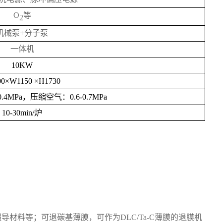
O
等
2
机械泵
+分子泵
一体机
10KW
00×W1150 ×H1730
-0.4MPa，压缩空气：0.6-0.7MPa
10-30min/炉
超导材料等；可退碳基薄膜，可作为
DLC/Ta-C薄膜的退膜机