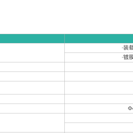
·装
·镀
Φ