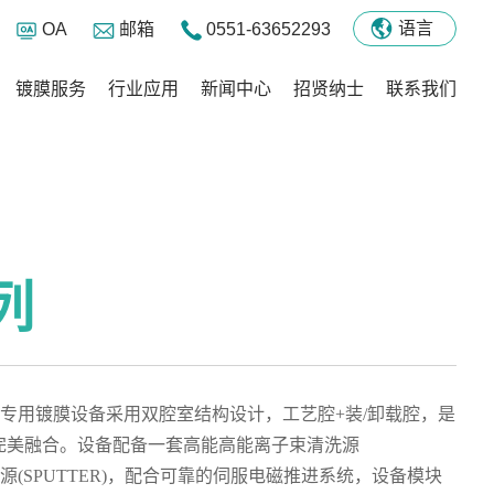
语言
OA
邮箱
0551-63652293
镀膜服务
行业应用
新闻中心
招贤纳士
联系我们
首页
-
历史栏目
-
镀膜设备-P纯离子镀膜机系列
-
机器列表
系列
薄膜专用镀膜设备采用双腔室结构设计，工艺腔+装/卸载腔，是
完美融合。设备配备一套高能高能离子束清洗源
溅射源(SPUTTER)，配合可靠的伺服电磁推进系统，设备模块