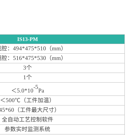
IS13-PM
载腔：494*475*510（mm）
膜腔：516*475*530（mm）
3个
1个
-5
＜
5.0*10
Pa
＜
500℃（工件加温）
45*60（工件最大尺寸）
全自动工艺控制软件
参数实时监测系统