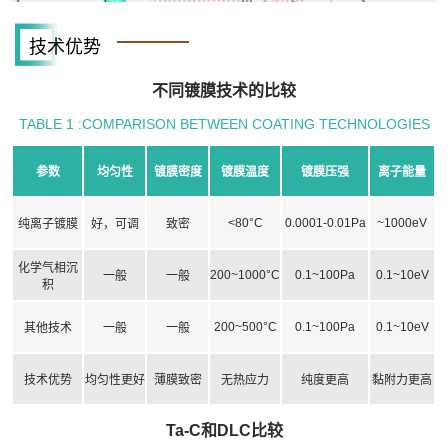
技术优势
不同镀膜技术的比较
TABLE 1 :COMPARISON BETWEEN COATING TECHNOLOGIES
参数
均匀性
镀膜密度
镀膜温度
镀膜压强
离子能量
<80°C
0.0001-0.01Pa
~1000eV
纯离子镀膜
好，可调
致密
化学气相沉
200~1000°C
0.1~100Pa
0.1~10eV
一般
一般
积
200~500°C
0.1~100Pa
0.1~10eV
其他技术
一般
一般
技术优势
均匀性更好
薄膜致密
无热应力
纯度更高
黏附力更高
Ta-C和DLC比较