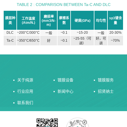
TABLE 2 : COMPARISON BETWEEN Ta-C AND DLC
磨损率
膜层种
摩擦系
sp3键含
工作温度
(mm3/N-
硬度(GPa)
均匀性
(Atm/N.)
类
数
量
m)
DLC
~200°C/300°C
~0.1
~15-20
20-30%
一般
一般
~25-55（可
好，可
Ta-C
~350°C/650°C
~0.1
~70%
好
调）
调
关于纯源
镀膜设备
镀膜服务
行业应用
新闻中心
招贤纳士
联系我们