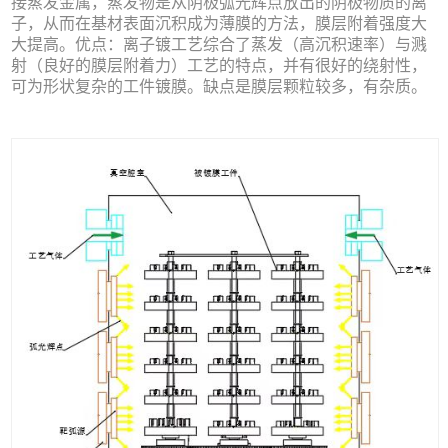
接蒸发金属，蒸发物是从阴极弧光辉点放出的阴极物质的离
子，从而在基材表面沉积成为薄膜的方法，膜层附着强度大
大提高。优点：离子镀工艺综合了蒸发（高沉积速率）与溅
射（良好的膜层附着力）工艺的特点，并有很好的绕射性，
可为形状复杂的工件镀膜。缺点是膜层颗粒较多，有杂质。