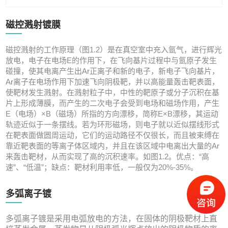
磁控溅射镀膜
磁控溅射的工作原理（图1.2）是在真空室中充入氩气，进行辉光
放电，电子在电场E的作用下，在飞向基片过程中与氩原子发生
碰撞，使其电离产生出Ar正离子和新的电子，新电子飞向基片，
Ar离子在电场作用下加速飞向阴极靶，并以高能量轰击靶表面，
使靶材发生溅射。在溅射粒子中，中性的靶原子或分子沉积在基
片上形成薄膜，而产生的二次电子会受到电场和磁场作用，产生
E（电场）×B（磁场）所指的方向漂移，简称E×B漂移，其运动
轨迹近似于一条摆线。若为环形磁场，则电子就以近似摆线形式
在靶表面做圆周运动，它们的运动路径不仅很长，而且被束缚在
靠近靶表面的等离子体区域内，并且在该区域中电离出大量的Ar
来轰击靶材，从而实现了高的沉积速率。如图1.2。优点：“高
速”、“低温”；缺点：靶材利用率低，一般仅为20%-35%。
多弧离子镀
多弧离子镀是采用电弧放电的方法，在固体的阴极靶材上直