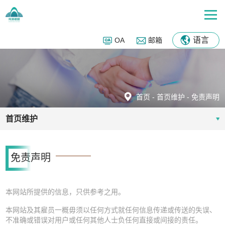
语言
OA
邮箱
首页
-
首页维护
-
免责声明
首页维护
免责声明
本网站所提供的信息，只供参考之用。
本网站及其雇员一概毋须以任何方式就任何信息传递或传送的失误、
不准确或错误对用户或任何其他人士负任何直接或间接的责任。