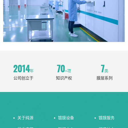
2014
70
7
年
+项
类
公司创立于
知识产权
膜层系列
关于纯源
镀膜设备
镀膜服务