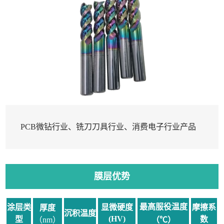
PCB
微钻行业、铣刀刀具行业、消费电子行业产品
膜层优势
最高服役温度
涂层类
显微硬度
摩擦系
厚度
沉积温度
(HV)
型
数
（
n
m
）
（
℃
）