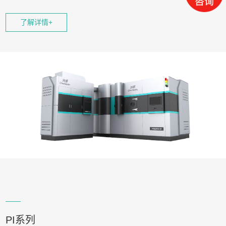
硬、耐磨损、耐腐蚀等特点。设备可镀制各类金属复合物涂层如：
了解详情+
TiN、TiCN、TiAlN、CrN；金属涂层如：Cu、Au、Ag等。设备具备
HMI)
可编程序控制器（PLC）+人机界面(
组合电气控制系统，
可实现
全自动化控制。
PI系列