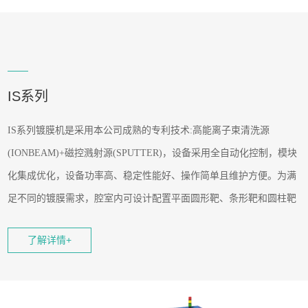
IS系列
IS系列镀膜机是采用本公司成熟的专利技术:高能离子束清洗源
(IONBEAM)+磁控溅射源(SPUTTER)，设备采用全自动化控制，模块
化集成优化，设备功率高、稳定性能好、操作简单且维护方便。为满
足不同的镀膜需求，腔室内可设计配置平面圆形靶、条形靶和圆柱靶
等多种靶材，可获得致密度高、均匀性能好的多层复合膜，包括各种
了解详情+
金属
、
以及绝缘的氧化物、陶瓷薄膜等
;适合涂层研发及批量镀膜服
务。