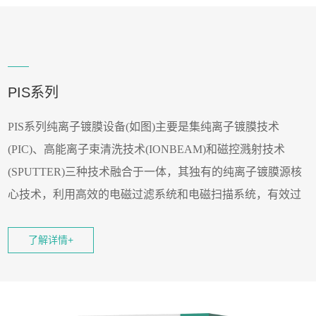
PIS系列
PIS系列纯离子镀膜设备(如图)主要是集纯离子镀膜技术
(PIC)、高能离子束清洗技术(IONBEAM)和磁控溅射技术
(SPUTTER)三种技术融合于一体，其独有的纯离子镀膜源核
心技术，利用高效的电磁过滤系统和电磁扫描系统，有效过
滤掉中性粒子、大颗粒离子团等杂质，大幅度提高等离子体
束流纯度，使膜层更加致密，硬度更高，耐磨性和耐腐蚀性
了解详情+
也更优异。可以镀制厚度范围从
100nm-28μm的超级类金刚石
Ta-C膜层。