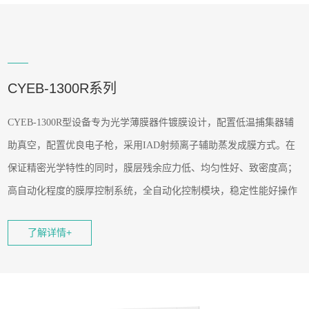
CYEB-1300R系列
CYEB-1300R型设备专为光学薄膜器件镀膜设计，配置低温捕集器辅
助真空，配置优良电子枪，采用IAD射频离子辅助蒸发成膜方式。在
保证精密光学特性的同时，膜层残余应力低、均匀性好、致密度高；
高自动化程度的膜厚控制系统，全自动化控制模块，稳定性能好操作
简单且维护方便，各系统单元和结构很好地满足光学薄膜生产工艺要
了解详情+
求。适用于AR膜、颜色膜、NCVM非导金属膜、AF膜、装饰膜、激
光膜，DBR反射膜等加工，是精密光学薄膜的理想镀制设备，提供高
水平的膜厚控制精度和人性化的操控。