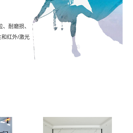
粒、耐磨损、
和红外/激光